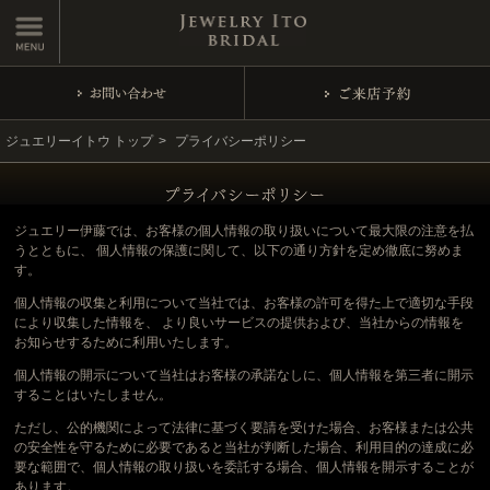
トップページ
婚約指輪
結婚指輪
ジュエリーイトウ トップ
プライバシーポリシー
アニバーサリー
ジュエリー伊藤では、お客様の個人情報の取り扱いについて最大限の注意を払
取扱いブランド
うとともに、 個人情報の保護に関して、以下の通り方針を定め徹底に努めま
す。
選ばれる理由
個人情報の収集と利用について当社では、お客様の許可を得た上で適切な手段
により収集した情報を、 より良いサービスの提供および、当社からの情報を
お知らせするために利用いたします。
ショップ＆アクセス
個人情報の開示について当社はお客様の承諾なしに、個人情報を第三者に開示
することはいたしません。
ブライダルスタッフブログ
ただし、公的機関によって法律に基づく要請を受けた場合、お客様または公共
の安全性を守るために必要であると当社が判断した場合、利用目的の達成に必
要な範囲で、個人情報の取り扱いを委託する場合、個人情報を開示することが
お問い合わせ
あります。