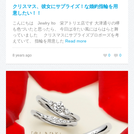
パーティ
クリスマス、彼女にサプライズ！な婚約指輪を用
お店からのお知らせ
意したい！！
こんにちは Jewlry Ito 栄アトリエ店です 大津通りの欅
スタッフVoice
も色づいたと思ったら、 今日は冷たい風にはらはらと舞
っていました クリスマスにサプライズプロポーズを考
えていて、 指輪を用意した
Read more
8 years ago
0
0