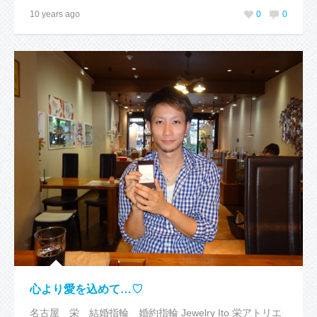
10 years ago
0
0
心より愛を込めて…♡
名古屋 栄 結婚指輪 婚約指輪 Jewelry Ito 栄アトリエ