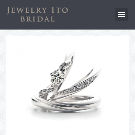
ジュエリー伊藤公式サイトTOP
ブログTOP
商品のご紹介
幸せカップルさま
プロポーズ
ゆびわやさんで結婚式
Happy Birthday
合コン