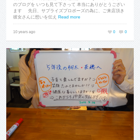
のブログを いつも見て下さって 本当にありがとうござい
ます 先日、サプライズプロポーズの為に、ご来店頂き
彼女さんに想いを伝え
Read more
10 years ago
0
0