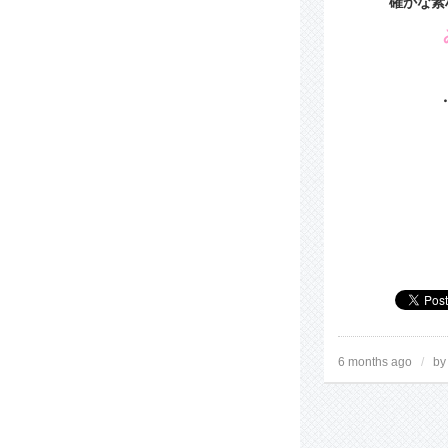
確かな素
6 months ago
/
b