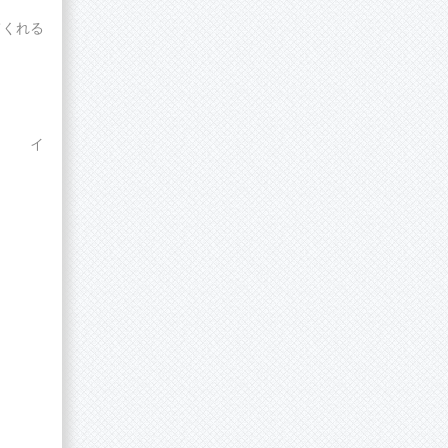
てくれる
 イ