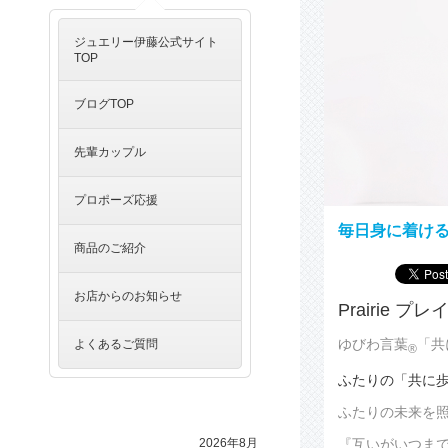
ジュエリー伊藤公式サイト
TOP
ブログTOP
先輩カップル
プロポーズ応援
毎日身に着け
商品のご紹介
お店からのお知らせ
Prairie プ
ゆびわ言葉
「共
よくあるご質問
®
ふたりの「共に
ふたりの未来を
『互いがいつま
2026年8月