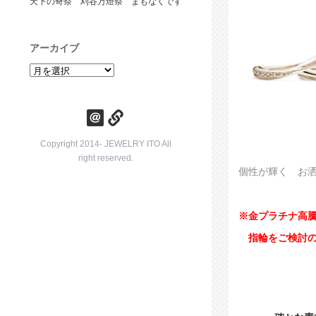
天下の奇祭 刈谷万燈祭 まもなくです
アーカイブ
ア
ー
カ
イ
ブ
Copyright 2014- JEWELRY ITO All
right reserved.
個性が輝く お
※金プラチナ高
指輪をご検討の