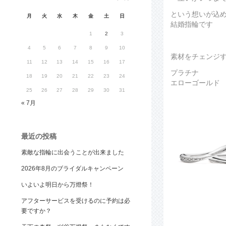
という想いが込
月
火
水
木
金
土
日
結婚指輪です
1
2
3
4
5
6
7
8
9
10
素材をチェンジ
11
12
13
14
15
16
17
プラチナ
18
19
20
21
22
23
24
エローゴールド
25
26
27
28
29
30
31
« 7月
最近の投稿
素敵な指輪に出会うことが出来ました
2026年8月のブライダルキャンペーン
いよいよ明日から万燈祭！
アフターサービスを受けるのに予約は必
要ですか？