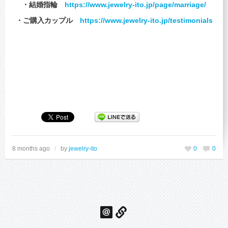
・結婚指輪
https://www.jewelry-ito.jp/page/marriage/
・ご購入カップル
https://www.jewelry-ito.jp/testimonials
8 months ago
/
by
jewelry-ito
0
0