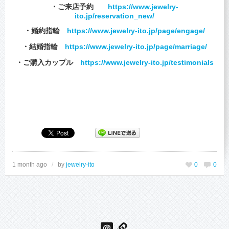
・ご来店予約
https://www.jewelry-
ito.jp/reservation_new/
・婚約指輪
https://www.jewelry-ito.jp/page/engage/
・結婚指輪
https://www.jewelry-ito.jp/page/marriage/
・ご購入カップル
https://www.jewelry-ito.jp/testimonials
1 month ago
/
by
jewelry-ito
0
0